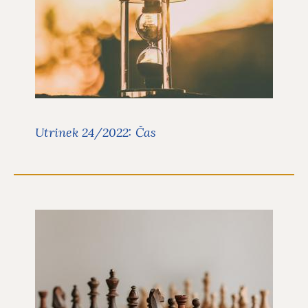
Utrinki
V današnjem, 24. utrinku za leto
2022 sva z Ano Mario
Mitič spregovorili o času.
Preberite več
Utrinek 24/2022: Čas
Utrinek 23/2022: Izbira
Utrinki