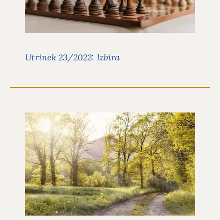
V 23. utrinku za leto 2022 sva z Ano
Mario Mitič spregovorili o izbirah.
Preberite več
Utrinek 23/2022: Izbira
Utrinek 22/2022: Tvoja pot
Utrinki
V 22. utrinku za leto 2022 smo z Ano
Mario Mitič in gostjo Anjo Leskovar
spregovorile o življenjskih poteh.