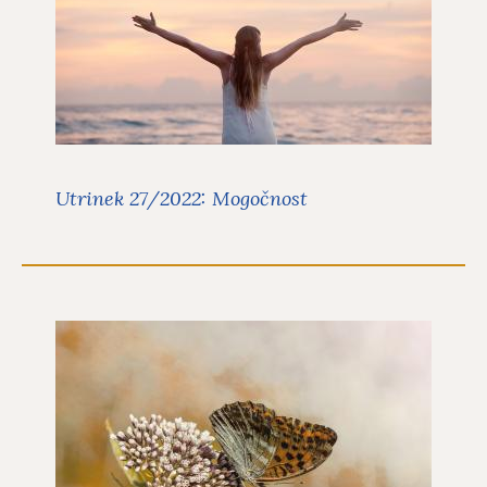
Utrinki
V zadnjem utrinku za leto 2022 sva z
Ano Mario Mitič spregovorili o
mogočnosti.
Preberite več
Utrinek 27/2022: Mogočnost
Utrinek 26/2022: Življenje
Utrinki
V predzadnjem, 26. utrinku za leto