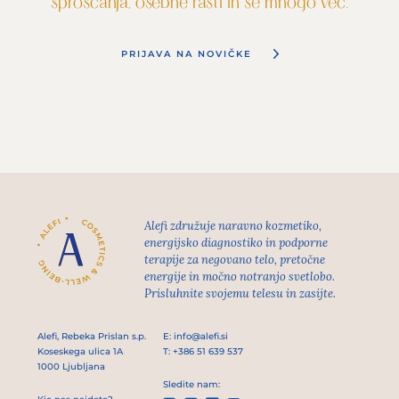
sproščanja, osebne rasti in še mnogo več.
PRIJAVA NA NOVIČKE
Alefi združuje naravno kozmetiko,
energijsko diagnostiko in podporne
terapije za negovano telo, pretočne
energije in močno notranjo svetlobo.
Prisluhnite svojemu telesu in zasijte.
Alefi, Rebeka Prislan s.p.
E:
info@alefi.si
Koseskega ulica 1A
T:
+386 51 639 537
1000 Ljubljana
Sledite nam: