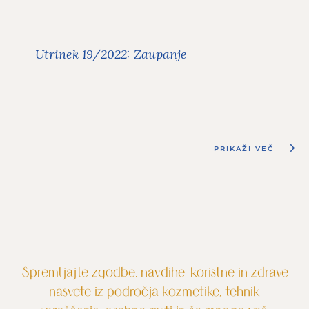
Utrinki
V 19. utrinku za leto 2022 sva z Ano
Utrinek 19/2022: Zaupanje
Mario Mitič spregovorili o zaupanju.
Preberite več
PRIKAŽI VEČ
Spremljajte zgodbe, navdihe, koristne in zdrave
nasvete iz področja kozmetike, tehnik