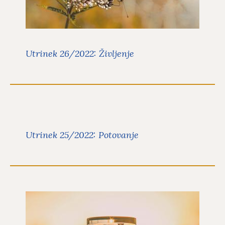
2022 sva z Ano Mario Mitič spregovorili
o življenju.
Preberite več
Utrinek 26/2022: Življenje
Utrinek 25/2022: Potovanje
Utrinki
V današnjem, 25. utrinku za leto 2022
Utrinek 25/2022: Potovanje
sva z Ano Mario Mitič spregovorili o
potovanju.
Preberite več
Utrinek 24/2022: Čas