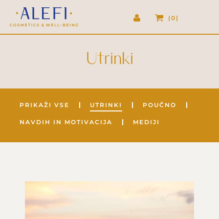
TIKA
0
I
Utrinki
Blog
PRIKAŽI VSE
UTRINKI
POUČNO
NAVDIH IN MOTIVACIJA
MEDIJI
Utrinek 27/2022: Mogočnost