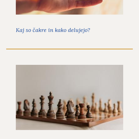
čakra ima svojo funkcijo, barvo,
osnovni element in področje
delovanja.
Preberite več
Kaj so čakre in kako delujejo?
Utrinek 23/2022: Izbira
Utrinki
V 23. utrinku za leto 2022 sva z Ano
Mario Mitič spregovorili o izbirah.
Preberite več