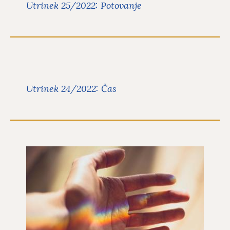
V današnjem, 25. utrinku za leto 2022
Utrinek 25/2022: Potovanje
sva z Ano Mario Mitič spregovorili o
potovanju.
Utrinek 24/2022: Čas
Preberite več
Utrinki
V današnjem, 24. utrinku za leto
Utrinek 24/2022: Čas
2022 sva z Ano Mario
Mitič spregovorili o času.
Preberite več
Kaj so čakre in kako delujejo?
Poučno
V človeškem telesu je 7 energijskih
središč, ki jih imenujemo čakre. Vsaka