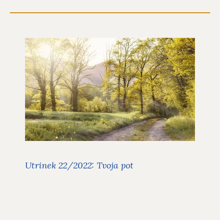
Utrinek 22/2022: Tvoja pot
Utrinki
V 22. utrinku za leto 2022 smo z Ano
Mario Mitič in gostjo Anjo Leskovar
spregovorile o življenjskih poteh.
Preberite več
Utrinek 22/2022: Tvoja pot