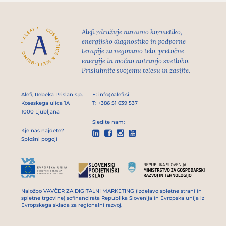
Alefi združuje naravno kozmetiko,
energijsko diagnostiko in podporne
terapije za negovano telo, pretočne
energije in močno notranjo svetlobo.
Prisluhnite svojemu telesu in zasijte.
Alefi, Rebeka Prislan s.p.
E:
info@alefi.si
Koseskega ulica 1A
T:
+386 51 639 537
1000 Ljubljana
Sledite nam:
Kje nas najdete?




Splošni pogoji
Naložbo VAVČER ZA DIGITALNI MARKETING (izdelavo spletne strani in
spletne trgovine) sofinancirata Republika Slovenija in Evropska unija iz
Evropskega sklada za regionalni razvoj.