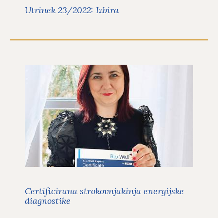
Utrinek 23/2022: Izbira
Certificirana strokovnjakinja
energijske diagnostike
Navdih in motivacija
Moja pot do naziva certificirane
strokovnjakinje energijske
diagnostike Bio-well.
Preberite več
Certificirana strokovnjakinja energijske
diagnostike